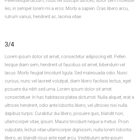
Pellentesque dictum, risus vel suscipit ultrices, dolor sem molestie
leo, in semper lorem mi a eros. Morbi a sapien. Cras libero arcu,
rutrum varius, hendrerit ac, lacinia vitae.
3/4
Lorem ipsum dolor sit amet, consectetur adipiscing elit. Pellen
tesque diam sem, hendrerit ut faucibus sit amet, bibendum vel
lacus. Morbi feugiat tincidunt ligula. Sed malesuada odio. Nunc
cursus, nunc vel laoreet volutpat, diam libero facilisis lectus, eget
posuere dui nibh sed urna. Lorem ipsum dolor sit amet
consectetuer. In hac habitasse platea dictumst. Nulla aliquet, erat a
ultrices hendrerit, odio ante lobortis libero, vel ultricies nisi nulla
dapibus turpis. Curabitur dui libero, posuere quis, blandit non,
ullamcorper vitae, ipsum. Mauris tincidunt neque a metus. Proin
vulputate, lectus vitae ullamcorper dignissim, nulla lorem lobortis
libero, ac blandit risus ante eget arcu. Vestibulum ante ipsum