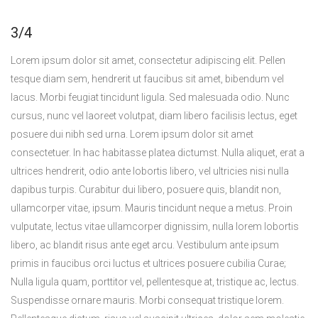
3/4
Lorem ipsum dolor sit amet, consectetur adipiscing elit. Pellen
tesque diam sem, hendrerit ut faucibus sit amet, bibendum vel
lacus. Morbi feugiat tincidunt ligula. Sed malesuada odio. Nunc
cursus, nunc vel laoreet volutpat, diam libero facilisis lectus, eget
posuere dui nibh sed urna. Lorem ipsum dolor sit amet
consectetuer. In hac habitasse platea dictumst. Nulla aliquet, erat a
ultrices hendrerit, odio ante lobortis libero, vel ultricies nisi nulla
dapibus turpis. Curabitur dui libero, posuere quis, blandit non,
ullamcorper vitae, ipsum. Mauris tincidunt neque a metus. Proin
vulputate, lectus vitae ullamcorper dignissim, nulla lorem lobortis
libero, ac blandit risus ante eget arcu. Vestibulum ante ipsum
primis in faucibus orci luctus et ultrices posuere cubilia Curae;
Nulla ligula quam, porttitor vel, pellentesque at, tristique ac, lectus.
Suspendisse ornare mauris. Morbi consequat tristique lorem.